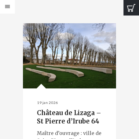
PRODUITS
Bancs Design
Bancs Classic
Banquettes Design
Banquettes Classic
Tables Design
Tables classiques
Jardinières Design
Jardinières classiques
Corbeilles Design
Corbeilles classiques
19 jan 2026
Cendriers et fontaines
Château de Lizaga –
Bornes et protections
St Pierre d’Irube 64
Éléments de voirie
CATALOGUES
Maître d’ouvrage : ville de