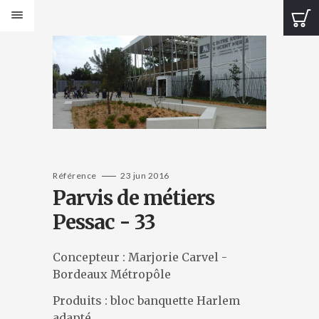
PRODUITS
Bancs Design
Bancs Classic
Banquettes Design
Banquettes Classic
Tables Design
Tables classiques
Jardinières Design
Référence
23 jun 2016
Parvis de métiers
Jardinières classiques
Corbeilles Design
Pessac - 33
Corbeilles classiques
Cendriers et fontaines
Concepteur : Marjorie Carvel -
Bornes et protections
Bordeaux Métropôle
Éléments de voirie
Produits : bloc banquette Harlem
CATALOGUES
adapté