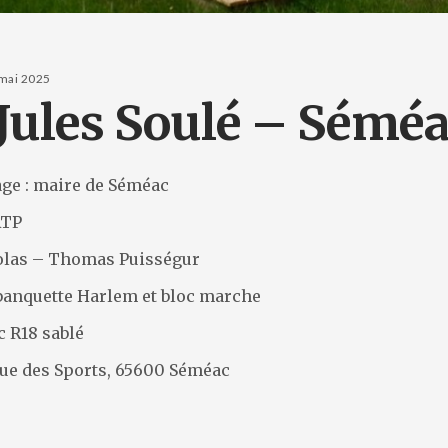
mai 2025
 Jules Soulé – Séméa
age : maire de Séméac
ATP
Colas – Thomas Puisségur
 banquette Harlem et bloc marche
c R18 sablé
nue des Sports, 65600 Séméac