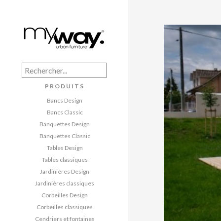
PRODUITS
Bancs Design
Bancs Classic
Banquettes Design
Banquettes Classic
Tables Design
Tables classiques
Jardinières Design
Jardinières classiques
Corbeilles Design
Corbeilles classiques
Cendriers et fontaines