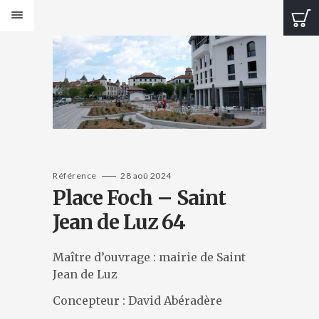
PRODUITS
Bancs Design
Bancs Classic
Banquettes Design
Banquettes Classic
Tables Design
Tables classiques
Jardinières Design
Référence
28 aoû 2024
Place Foch – Saint
Jardinières classiques
Corbeilles Design
Jean de Luz 64
Corbeilles classiques
Cendriers et fontaines
Maître d’ouvrage : mairie de Saint
Bornes et protections
Jean de Luz
Éléments de voirie
Concepteur : David Abéradère
CATALOGUES