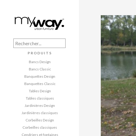
PRODUITS
Bancs Design
Bancs Classic
Banquettes Design
Banquettes Classic
Tables Design
Tables classiques
Jardinières Design
Jardinières classiques
Corbeilles Design
Corbeilles classiques
Cendriers et fontaines