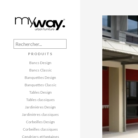
PRODUITS
Bancs Design
Bancs Classic
Banquettes Design
Banquettes Classic
Tables Design
Tables classiques
Jardinières Design
Jardinières classiques
Corbeilles Design
Corbeilles classiques
Cendriers et fontaines