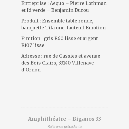
DESIGNERS
Entreprise : Aequo – Pierre Lothman
et Id verde – Benjamin Durou
PRÉSENTATION
ACTUALITÉS
Produit : Ensemble table ronde,
RÉFÉRENCES
banquette Tila one, fauteuil Emotion
CONTACT
Finition : gris R60 lisse et argent
R107 lisse
Adresse : rue de Gassies et avenue
des Bois Clairs, 33140 Villenave
d’Ornon
Amphithéatre – Biganos 33
Référence précédente