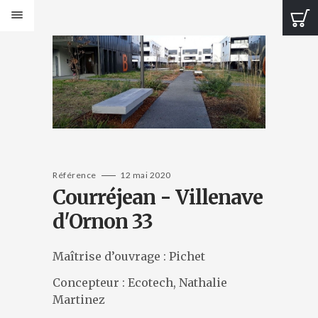
PRODUITS
Bancs Design
Bancs Classic
Banquettes Design
Banquettes Classic
Tables Design
Tables classiques
Jardinières Design
Référence
12 mai 2020
Courréjean - Villenave
Jardinières classiques
Corbeilles Design
d'Ornon 33
Corbeilles classiques
Cendriers et fontaines
Maîtrise d’ouvrage : Pichet
Bornes et protections
Éléments de voirie
Concepteur : Ecotech, Nathalie
Martinez
CATALOGUES