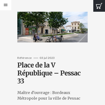
PRODUITS
Bancs Design
Bancs Classic
Banquettes Design
Banquettes Classic
Tables Design
Tables classiques
Jardinières Design
Référence
03 jul 2023
Place de la V
Jardinières classiques
Corbeilles Design
République – Pessac
Corbeilles classiques
33
Cendriers et fontaines
Bornes et protections
Éléments de voirie
Maître d’ouvrage : Bordeaux
Métropole pour la ville de Pessac
CATALOGUES