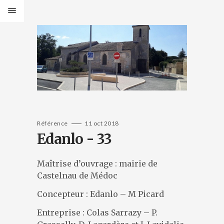
PRODUITS
Bancs Design
Bancs Classic
Banquettes Design
Banquettes Classic
Tables Design
Tables classiques
Jardinières Design
Référence
11 oct 2018
Edanlo - 33
Jardinières classiques
Corbeilles Design
Corbeilles classiques
Maîtrise d’ouvrage : mairie de
Cendriers et fontaines
Castelnau de Médoc
Bornes et protections
Concepteur : Edanlo – M Picard
Éléments de voirie
CATALOGUES
Entreprise : Colas Sarrazy – P.