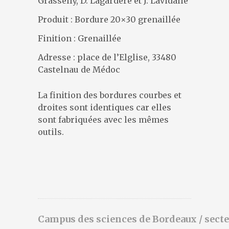
Grasselly, D. Lagardère et J. Lavidalie
DESIGNERS
PRÉSENTATION
Produit : Bordure 20×30 grenaillée
ACTUALITÉS
Finition : Grenaillée
RÉFÉRENCES
Adresse : place de l’Elglise, 33480
CONTACT
Castelnau de Médoc
La finition des bordures courbes et
droites sont identiques car elles
sont fabriquées avec les mêmes
outils.
Campus des sciences de Bordeaux / secte