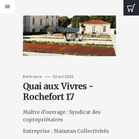
PRODUITS
Bancs Design
Bancs Classic
Banquettes Design
Banquettes Classic
Tables Design
Tables classiques
Jardinières Design
Référence
12 oct 2022
Quai aux Vivres -
Jardinières classiques
Corbeilles Design
Rochefort 17
Corbeilles classiques
Cendriers et fontaines
Maître d’ouvrage : Syndicat des
Bornes et protections
copropriétaires
Éléments de voirie
Entreprise : Manutan Collectivités
CATALOGUES