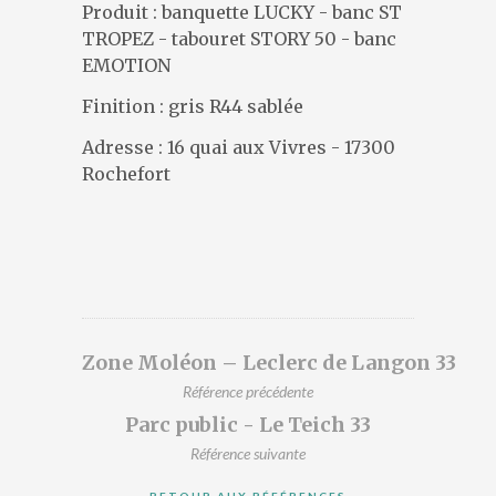
DESIGNERS
Produit : banquette LUCKY - banc ST
TROPEZ - tabouret STORY 50 - banc
PRÉSENTATION
EMOTION
ACTUALITÉS
RÉFÉRENCES
Finition : gris R44 sablée
CONTACT
Adresse : 16 quai aux Vivres - 17300
Rochefort
Zone Moléon – Leclerc de Langon 33
Référence précédente
Parc public - Le Teich 33
Référence suivante