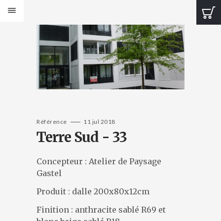
PRODUITS
Bancs Design
Bancs Classic
Banquettes Design
Banquettes Classic
Tables Design
Tables classiques
Jardinières Design
Référence
11 jul 2018
Terre Sud - 33
Jardinières classiques
Corbeilles Design
Corbeilles classiques
Concepteur : Atelier de Paysage
Cendriers et fontaines
Gastel
Bornes et protections
Produit : dalle 200x80x12cm
Éléments de voirie
CATALOGUES
Finition : anthracite sablé R69 et