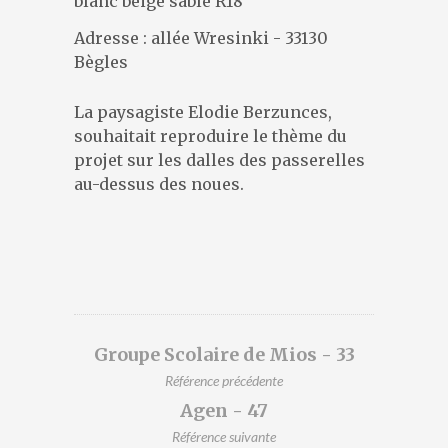
blanc beige sablé R18
DESIGNERS
PRÉSENTATION
Adresse : allée Wresinki - 33130
Bègles
ACTUALITÉS
RÉFÉRENCES
La paysagiste Elodie Berzunces,
CONTACT
souhaitait reproduire le thème du
projet sur les dalles des passerelles
au-dessus des noues.
Groupe Scolaire de Mios - 33
Référence précédente
Agen - 47
Référence suivante