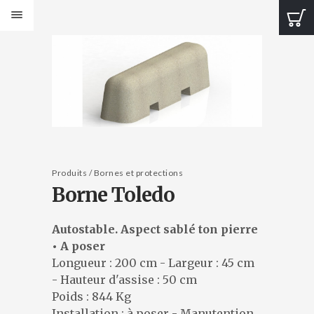
PRODUITS
Bancs Design
Bancs Classic
Banquettes Design
Banquettes Classic
Tables Design
Tables classiques
Jardinières Design
Produits / Bornes et protections
Borne Toledo
Jardinières classiques
Corbeilles Design
Corbeilles classiques
Autostable. Aspect sablé ton pierre
Cendriers et fontaines
• A poser
Bornes et protections
Longueur : 200 cm - Largeur : 45 cm
Éléments de voirie
- Hauteur d'assise : 50 cm
Poids : 844 Kg
CATALOGUES
Installation : à poser - Manutention