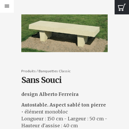
PRODUITS
Bancs Design
Bancs Classic
Banquettes Design
Banquettes Classic
Tables Design
Tables classiques
Jardinières Design
Produits / Banquettes Classic
Sans Souci
Jardinières classiques
Corbeilles Design
Corbeilles classiques
design Alberto Ferreira
Cendriers et fontaines
Autostable. Aspect sablé ton pierre
Bornes et protections
• élément monobloc
Éléments de voirie
Longueur : 150 cm - Largeur : 50 cm -
CATALOGUES
Hauteur d'assise : 40 cm