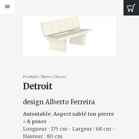
PRODUITS
Bancs Design
Bancs Classic
Banquettes Design
Banquettes Classic
Tables Design
Tables classiques
Jardinières Design
Produits / Bancs Classic
Detroit
Jardinières classiques
Corbeilles Design
Corbeilles classiques
design Alberto Ferreira
Cendriers et fontaines
Bornes et protections
Autostable. Aspect sablé ton pierre
Éléments de voirie
• A poser
Longueur : 175 cm - Largeur : 68 cm -
CATALOGUES
Hauteur : 80 cm