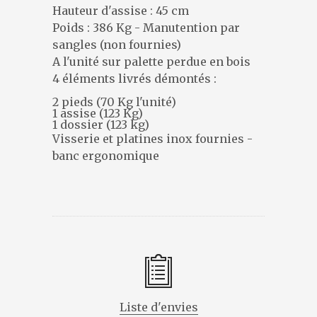
DESIGNERS
Hauteur d'assise : 45 cm
PRÉSENTATION
Poids : 386 Kg - Manutention par
sangles (non fournies)
ACTUALITÉS
A l'unité sur palette perdue en bois
RÉFÉRENCES
4 éléments livrés démontés :
CONTACT
2 pieds (70 Kg l'unité)
1 assise (123 Kg)
1 dossier (123 kg)
Visserie et platines inox fournies -
banc ergonomique
Liste d'envies