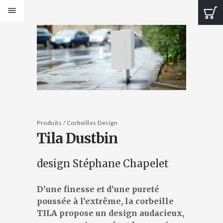
PRODUITS
Bancs Design
Bancs Classic
Banquettes Design
Banquettes Classic
Tables Design
Tables classiques
Jardinières Design
Produits / Corbeilles Design
Tila Dustbin
Jardinières classiques
Corbeilles Design
Corbeilles classiques
design Stéphane Chapelet
Cendriers et fontaines
Bornes et protections
D’une finesse et d’une pureté
Éléments de voirie
poussée à l’extrême, la corbeille
CATALOGUES
TILA propose un design audacieux,