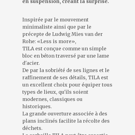
en suspension, créant la surprise.
DESIGNERS
PRÉSENTATION
Inspirée par le mouvement
ACTUALITÉS
minimaliste ainsi que par le
RÉFÉRENCES
précepte de Ludwig Mies van der
CONTACT
Rohe: «Less is more»,
TILA est conçue comme un simple
bloc en béton traversé par une lame
d'acier.
De par la sobriété de ses lignes et le
raffinement de ses détails, TILA est
un excellent choix pour équiper tous
types de lieux, qu'ils soient
modernes, classiques ou
historiques.
La grande ouverture associée à des
plans inclinés facilite la récolte des
déchets.