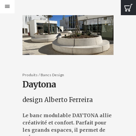
PRODUITS
Bancs Design
Bancs Classic
Banquettes Design
Banquettes Classic
Tables Design
Tables classiques
Jardinières Design
Produits / Bancs Design
Daytona
Jardinières classiques
Corbeilles Design
Corbeilles classiques
design Alberto Ferreira
Cendriers et fontaines
Bornes et protections
Le banc modulable DAYTONA allie
Éléments de voirie
créativité et confort. Parfait pour
CATALOGUES
les grands espaces, il permet de