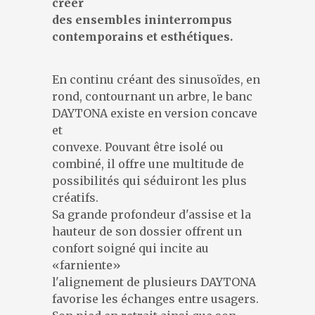
créer
DESIGNERS
des ensembles ininterrompus
PRÉSENTATION
contemporains et esthétiques.
ACTUALITÉS
RÉFÉRENCES
En continu créant des sinusoïdes, en
CONTACT
rond, contournant un arbre, le banc
DAYTONA existe en version concave
et
convexe. Pouvant être isolé ou
combiné, il offre une multitude de
possibilités qui séduiront les plus
créatifs.
Sa grande profondeur d'assise et la
hauteur de son dossier offrent un
confort soigné qui incite au
«farniente»
l'alignement de plusieurs DAYTONA
favorise les échanges entre usagers.