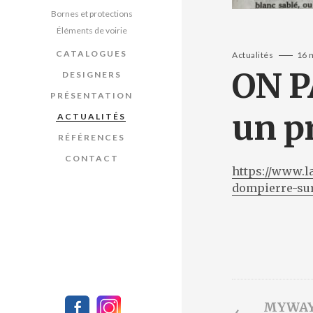
Bornes et protections
Éléments de voirie
CATALOGUES
Actualités
16 
ON P
DESIGNERS
PRÉSENTATION
un pr
ACTUALITÉS
RÉFÉRENCES
CONTACT
https://www.l
dompierre-sur
←
MYWAY, c