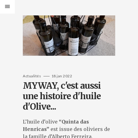
PRODUITS
Bancs Design
Bancs Classic
Banquettes Design
Banquettes Classic
Tables Design
Tables classiques
Jardinières Design
Actualités
18 jan 2022
MYWAY, c'est aussi
Jardinières classiques
Corbeilles Design
une histoire d'huile
Corbeilles classiques
d'Olive...
Cendriers et fontaines
Bornes et protections
Éléments de voirie
L’huile d’olive
“Quinta das
Henricas”
est issue des oliviers de
CATALOGUES
la famille d’Alberto Ferreira,